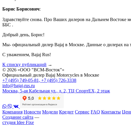
Борис Борисович
:
Здравствуйте снова. Про Ваших дилеров на Дальнем Востоке мож
ББС .
Добрый день, Борис!
Мы- официальный дилер Bajaj в Москве. Данные о дилерах на те
С уважением, Bajaj Rus!
К списку публикаций
→
© 2026 «ООО "ВСМ-Восток"»
Официальный дилер Bajaj Motorcycles в Москве
+7 (495) 749-05-81, +7 (495) 726-3338
info@bajaj-rus.ru
Москва, 5-ая Кабельная ул., д. 2, ТЦ СпортЕХ, 2 этаж
Компания
Новости
Модели
Кредит
Сервис
FAQ
Контакты
Цены
Создание сайта
—
студия Idee Fixe